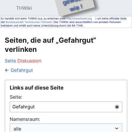
e !
THWiki
Hauptmenü öffnen
Such
Es handelt sich beim THWiki (u.a. zu erreichen unter
http://www.thwiki.org
) um keine offizielle Seite
der
Bundesanstalt Technisches Hilfswerk
. Das THWiki wird ausschließlich von privaten Personen
betrieben und erhält auch keine Unterstützung durch die BA THW.
Seiten, die auf „Gefahrgut“
verlinken
Seite
Diskussion
←
Gefahrgut
Links auf diese Seite
Seite:
Namensraum: