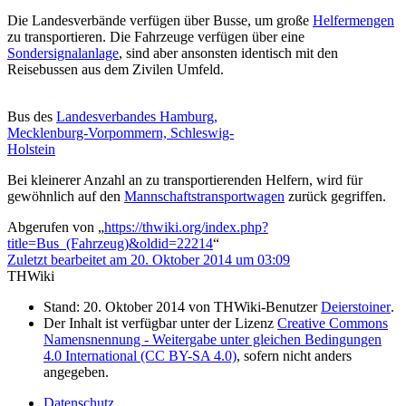
Die Landesverbände verfügen über Busse, um große
Helfermengen
zu transportieren. Die Fahrzeuge verfügen über eine
Sondersignalanlage
, sind aber ansonsten identisch mit den
Reisebussen aus dem Zivilen Umfeld.
Bus des
Landesverbandes Hamburg,
Mecklenburg-Vorpommern, Schleswig-
Holstein
Bei kleinerer Anzahl an zu transportierenden Helfern, wird für
gewöhnlich auf den
Mannschaftstransportwagen
zurück gegriffen.
Abgerufen von „
https://thwiki.org/index.php?
title=Bus_(Fahrzeug)&oldid=22214
“
Zuletzt bearbeitet am 20. Oktober 2014 um 03:09
THWiki
Stand: 20. Oktober 2014 von THWiki-Benutzer
Deierstoiner
.
Der Inhalt ist verfügbar unter der Lizenz
Creative Commons
Namensnennung - Weitergabe unter gleichen Bedingungen
4.0 International (CC BY-SA 4.0)
, sofern nicht anders
angegeben.
Datenschutz