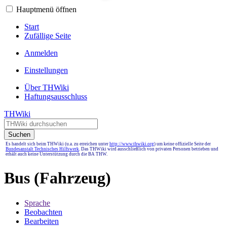
Hauptmenü öffnen
Start
Zufällige Seite
Anmelden
Einstellungen
Über THWiki
Haftungsausschluss
THWiki
Suchen
Es handelt sich beim THWiki (u.a. zu erreichen unter
http://www.thwiki.org
) um keine offizielle Seite der
Bundesanstalt Technisches Hilfswerk
. Das THWiki wird ausschließlich von privaten Personen betrieben und
erhält auch keine Unterstützung durch die BA THW.
Bus (Fahrzeug)
Sprache
Beobachten
Bearbeiten