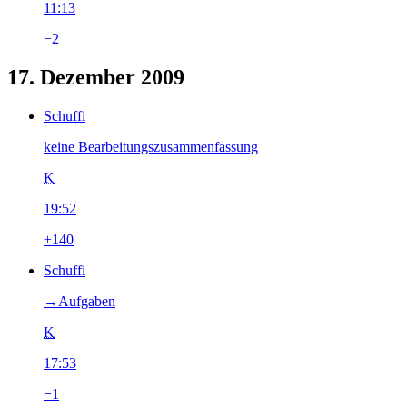
11:13
−2
17. Dezember 2009
Schuffi
keine Bearbeitungszusammenfassung
K
19:52
+140
Schuffi
→‎Aufgaben
K
17:53
−1