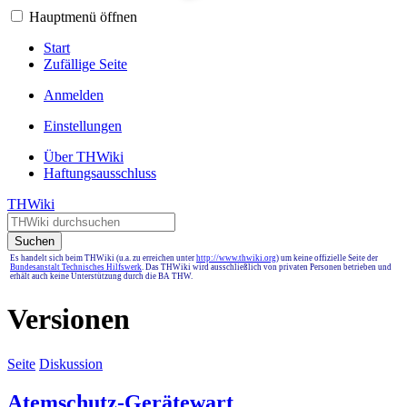
Hauptmenü öffnen
Start
Zufällige Seite
Anmelden
Einstellungen
Über THWiki
Haftungsausschluss
THWiki
Suchen
Es handelt sich beim THWiki (u.a. zu erreichen unter
http://www.thwiki.org
) um keine offizielle Seite der
Bundesanstalt Technisches Hilfswerk
. Das THWiki wird ausschließlich von privaten Personen betrieben und
erhält auch keine Unterstützung durch die BA THW.
Versionen
Seite
Diskussion
Atemschutz-Gerätewart