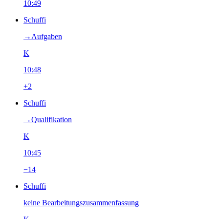
10:49
Schuffi
→‎Aufgaben
K
10:48
+2
Schuffi
→‎Qualifikation
K
10:45
−14
Schuffi
keine Bearbeitungszusammenfassung