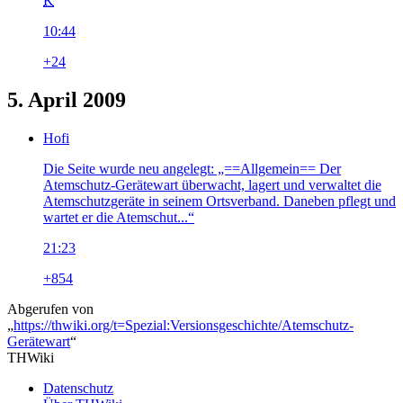
K
10:44
+24
5. April 2009
Hofi
Die Seite wurde neu angelegt: „==Allgemein== Der
Atemschutz-Gerätewart überwacht, lagert und verwaltet die
Atemschutzgeräte in seinem Ortsverband. Daneben pflegt und
wartet er die Atemschut...“
21:23
+854
Abgerufen von
„
https://thwiki.org/t=Spezial:Versionsgeschichte/Atemschutz-
Gerätewart
“
THWiki
Datenschutz