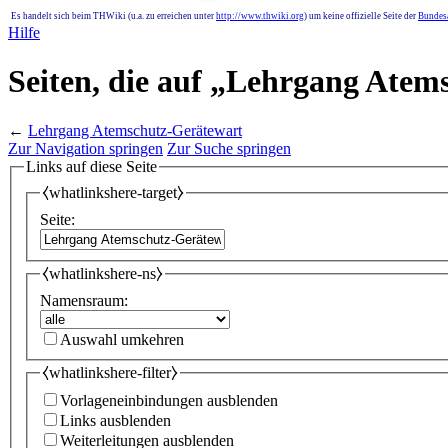
Es handelt sich beim THWiki (u.a. zu erreichen unter
http://www.thwiki.org
) um keine offizielle Seite der
Bundesa
Hilfe
Seiten, die auf „Lehrgang Atem
←
Lehrgang Atemschutz-Gerätewart
Zur Navigation springen
Zur Suche springen
Links auf diese Seite
⧼whatlinkshere-target⧽
Seite:
⧼whatlinkshere-ns⧽
Namensraum:
Auswahl umkehren
⧼whatlinkshere-filter⧽
Vorlageneinbindungen ausblenden
Links ausblenden
Weiterleitungen ausblenden