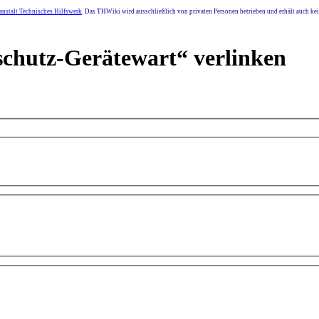
nstalt Technisches Hilfswerk
. Das THWiki wird ausschließlich von privaten Personen betrieben und erhält auch k
schutz-Gerätewart“ verlinken