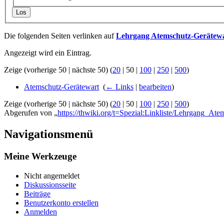
Los
Die folgenden Seiten verlinken auf
Lehrgang Atemschutz-Gerätew
Angezeigt wird ein Eintrag.
Zeige (
vorherige 50
|
nächste 50
) (
20
|
50
|
100
|
250
|
500
)
Atemschutz-Gerätewart
‎
(
← Links
|
bearbeiten
)
Zeige (
vorherige 50
|
nächste 50
) (
20
|
50
|
100
|
250
|
500
)
Abgerufen von „
https://thwiki.org/t=Spezial:Linkliste/Lehrgang_At
Navigationsmenü
Meine Werkzeuge
Nicht angemeldet
Diskussionsseite
Beiträge
Benutzerkonto erstellen
Anmelden