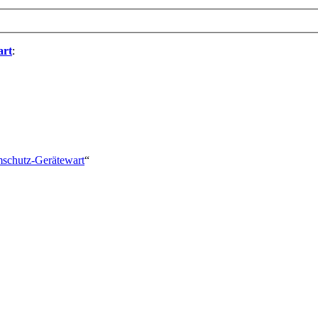
art
:
emschutz-Gerätewart
“