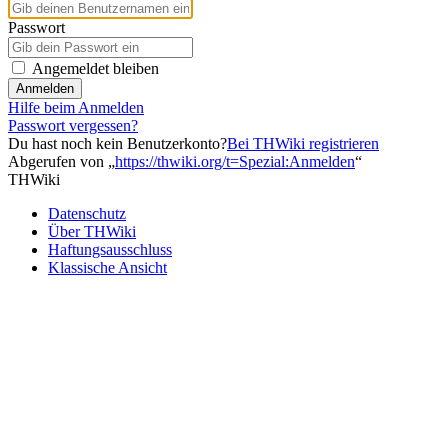
Passwort
Angemeldet bleiben
Anmelden
Hilfe beim Anmelden
Passwort vergessen?
Du hast noch kein Benutzerkonto?
Bei THWiki registrieren
Abgerufen von „
https://thwiki.org/t=Spezial:Anmelden
“
THWiki
Datenschutz
Über THWiki
Haftungsausschluss
Klassische Ansicht