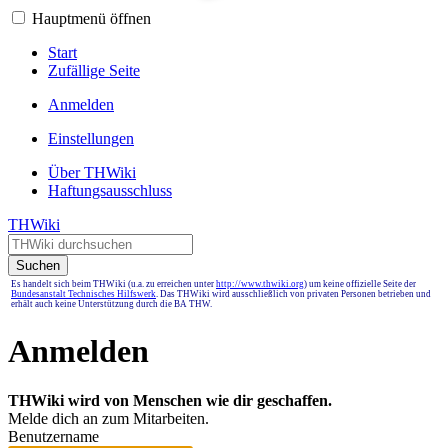
Hauptmenü öffnen
Start
Zufällige Seite
Anmelden
Einstellungen
Über THWiki
Haftungsausschluss
THWiki
Suchen
Es handelt sich beim THWiki (u.a. zu erreichen unter
http://www.thwiki.org
) um keine offizielle Seite der
Bundesanstalt Technisches Hilfswerk
. Das THWiki wird ausschließlich von privaten Personen betrieben und
erhält auch keine Unterstützung durch die BA THW.
Anmelden
THWiki wird von Menschen wie dir geschaffen.
Melde dich an zum Mitarbeiten.
Benutzername