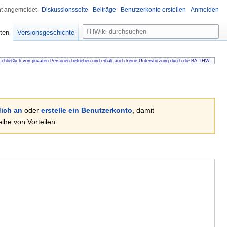
ht angemeldet
Diskussionsseite
Beiträge
Benutzerkonto erstellen
Anmelden
Suche
ten
Versionsgeschichte
chließlich von privaten Personen betrieben und erhält auch keine Unterstützung durch die BA THW.
ich an
oder
erstelle ein Benutzerkonto
, damit
he von Vorteilen.