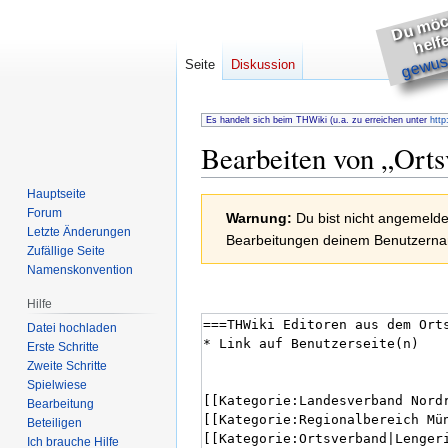
h
s
e
gewuss
Seite
Diskussion
Es handelt sich beim THWiki (u.a. zu erreichen unter
http
Bearbeiten von „
Orts
Hauptseite
Zur
Zur
Forum
Warnung:
Du bist nicht angemeldet
Navigation
Suche
Letzte Änderungen
Bearbeitungen deinem Benutzernam
springen
springen
Zufällige Seite
Namenskonvention
Hilfe
Datei hochladen
Erste Schritte
Zweite Schritte
Spielwiese
Bearbeitung
Beteiligen
Ich brauche Hilfe