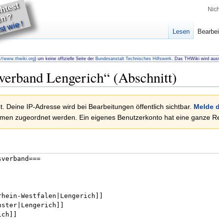
u
m
ö
c
t
e
t
h
lf
e
n
Nic
D
?
t wie !
Lesen
Bearbei
://www.thwiki.org
) um keine offizielle Seite der
Bundesanstalt Technisches Hilfswerk
. Das THWiki wird auss
verband Lengerich
“ (Abschnitt)
. Deine IP-Adresse wird bei Bearbeitungen öffentlich sichtbar.
Melde d
en zugeordnet werden. Ein eigenes Benutzerkonto hat eine ganze Rei