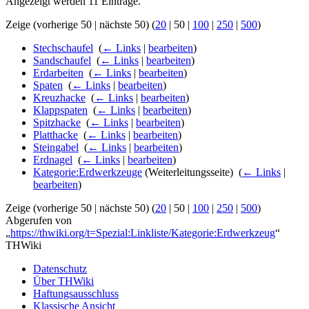
Angezeigt werden 11 Einträge.
Zeige (
vorherige 50
|
nächste 50
) (
20
|
50
|
100
|
250
|
500
)
Stechschaufel
‎
(
← Links
|
bearbeiten
)
Sandschaufel
‎
(
← Links
|
bearbeiten
)
Erdarbeiten
‎
(
← Links
|
bearbeiten
)
Spaten
‎
(
← Links
|
bearbeiten
)
Kreuzhacke
‎
(
← Links
|
bearbeiten
)
Klappspaten
‎
(
← Links
|
bearbeiten
)
Spitzhacke
‎
(
← Links
|
bearbeiten
)
Platthacke
‎
(
← Links
|
bearbeiten
)
Steingabel
‎
(
← Links
|
bearbeiten
)
Erdnagel
‎
(
← Links
|
bearbeiten
)
Kategorie:Erdwerkzeuge
(Weiterleitungsseite) ‎
(
← Links
|
bearbeiten
)
Zeige (
vorherige 50
|
nächste 50
) (
20
|
50
|
100
|
250
|
500
)
Abgerufen von
„
https://thwiki.org/t=Spezial:Linkliste/Kategorie:Erdwerkzeug
“
THWiki
Datenschutz
Über THWiki
Haftungsausschluss
Klassische Ansicht