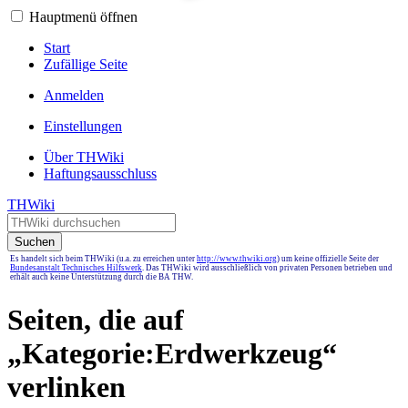
Hauptmenü öffnen
Start
Zufällige Seite
Anmelden
Einstellungen
Über THWiki
Haftungsausschluss
THWiki
Suchen
Es handelt sich beim THWiki (u.a. zu erreichen unter
http://www.thwiki.org
) um keine offizielle Seite der
Bundesanstalt Technisches Hilfswerk
. Das THWiki wird ausschließlich von privaten Personen betrieben und
erhält auch keine Unterstützung durch die BA THW.
Seiten, die auf
„Kategorie:Erdwerkzeug“
verlinken