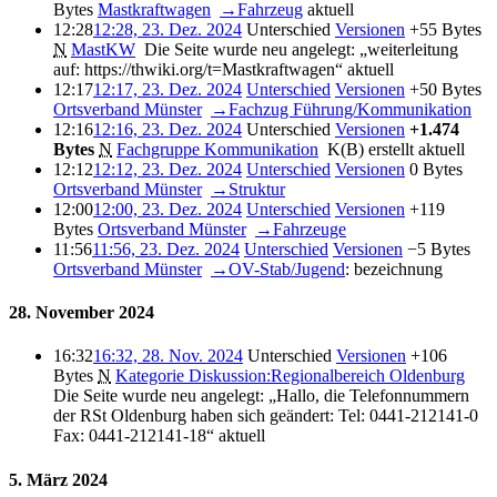
Bytes
‎
Mastkraftwagen
‎
→‎Fahrzeug
aktuell
12:28
12:28, 23. Dez. 2024
Unterschied
Versionen
+55 Bytes
N
MastKW
‎
Die Seite wurde neu angelegt: „weiterleitung
auf: https://thwiki.org/t=Mastkraftwagen“
aktuell
12:17
12:17, 23. Dez. 2024
Unterschied
Versionen
+50 Bytes
Ortsverband Münster
‎
→‎Fachzug Führung/Kommunikation
12:16
12:16, 23. Dez. 2024
Unterschied
Versionen
+1.474
Bytes
‎
N
Fachgruppe Kommunikation
‎
K(B) erstellt
aktuell
12:12
12:12, 23. Dez. 2024
Unterschied
Versionen
0 Bytes
Ortsverband Münster
‎
→‎Struktur
12:00
12:00, 23. Dez. 2024
Unterschied
Versionen
+119
Bytes
‎
Ortsverband Münster
‎
→‎Fahrzeuge
11:56
11:56, 23. Dez. 2024
Unterschied
Versionen
−5 Bytes
Ortsverband Münster
‎
→‎OV-Stab/Jugend
:
bezeichnung
28. November 2024
16:32
16:32, 28. Nov. 2024
Unterschied
Versionen
+106
Bytes
‎
N
Kategorie Diskussion:Regionalbereich Oldenburg
‎
Die Seite wurde neu angelegt: „Hallo, die Telefonnummern
der RSt Oldenburg haben sich geändert: Tel: 0441-212141-0
Fax: 0441-212141-18“
aktuell
5. März 2024