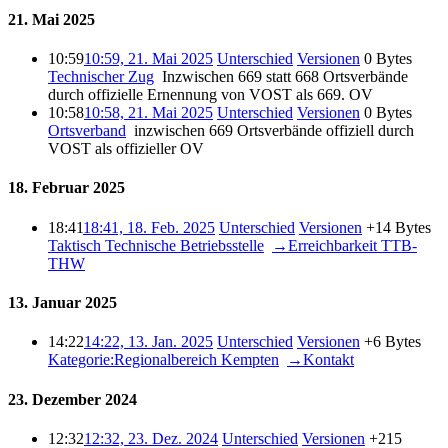
21. Mai 2025
10:59
10:59, 21. Mai 2025
Unterschied
Versionen
0 Bytes
Technischer Zug
‎
Inzwischen 669 statt 668 Ortsverbände
durch offizielle Ernennung von VOST als 669. OV
10:58
10:58, 21. Mai 2025
Unterschied
Versionen
0 Bytes
Ortsverband
‎
inzwischen 669 Ortsverbände offiziell durch
VOST als offizieller OV
18. Februar 2025
18:41
18:41, 18. Feb. 2025
Unterschied
Versionen
+14 Bytes
Taktisch Technische Betriebsstelle
‎
→‎Erreichbarkeit TTB-
THW
13. Januar 2025
14:22
14:22, 13. Jan. 2025
Unterschied
Versionen
+6 Bytes
Kategorie:Regionalbereich Kempten
‎
→‎Kontakt
23. Dezember 2024
12:32
12:32, 23. Dez. 2024
Unterschied
Versionen
+215