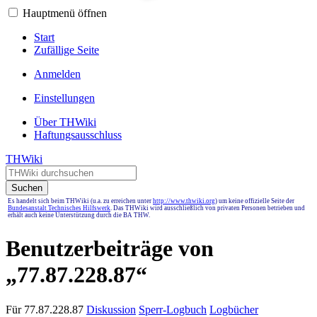
Hauptmenü öffnen
Start
Zufällige Seite
Anmelden
Einstellungen
Über THWiki
Haftungsausschluss
THWiki
Suchen
Es handelt sich beim THWiki (u.a. zu erreichen unter
http://www.thwiki.org
) um keine offizielle Seite der
Bundesanstalt Technisches Hilfswerk
. Das THWiki wird ausschließlich von privaten Personen betrieben und
erhält auch keine Unterstützung durch die BA THW.
Benutzerbeiträge von
„77.87.228.87“
Für 77.87.228.87
Diskussion
Sperr-Logbuch
Logbücher