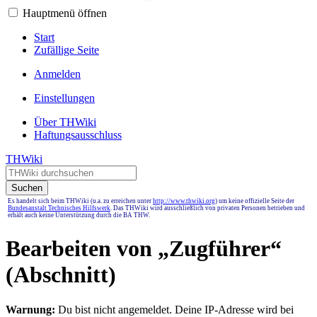
Hauptmenü öffnen
Start
Zufällige Seite
Anmelden
Einstellungen
Über THWiki
Haftungsausschluss
THWiki
Suchen
Es handelt sich beim THWiki (u.a. zu erreichen unter
http://www.thwiki.org
) um keine offizielle Seite der
Bundesanstalt Technisches Hilfswerk
. Das THWiki wird ausschließlich von privaten Personen betrieben und
erhält auch keine Unterstützung durch die BA THW.
Bearbeiten von „
Zugführer
“
(Abschnitt)
Warnung:
Du bist nicht angemeldet. Deine IP-Adresse wird bei