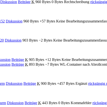
Diskussion
Beiträge
‎
K
960 Bytes
0 Bytes
‎
Rechtschreibung
rückgängi
152
Diskussion
‎
960 Bytes
+57 Bytes
‎
Keine Bearbeitungszusammenfas
120
Diskussion
‎
903 Bytes
−2 Bytes
‎
Keine Bearbeitungszusammenfass
kussion
Beiträge
‎
K
905 Bytes
+12 Bytes
‎
Keine Bearbeitungszusammen
kussion
Beiträge
‎
K
893 Bytes
−7 Bytes
‎
WL-Container nach Abrollcont
urm
Diskussion
Beiträge
‎
K
900 Bytes
+457 Bytes
‎
Ergänzt
rückgängig
hurm
Diskussion
Beiträge
‎
K
443 Bytes
0 Bytes
‎
Kommafehler
rückgäng