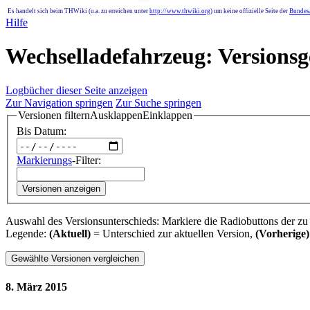
Es handelt sich beim THWiki (u.a. zu erreichen unter
http://www.thwiki.org
) um keine offizielle Seite der
Bundesa
Hilfe
Wechselladefahrzeug: Versionsg
Logbücher dieser Seite anzeigen
Zur Navigation springen
Zur Suche springen
Versionen filtern
Ausklappen
Einklappen
Bis Datum:
Markierungs
-Filter:
Versionen anzeigen
Auswahl des Versionsunterschieds: Markiere die Radiobuttons der zu
Legende:
(Aktuell)
= Unterschied zur aktuellen Version,
(Vorherige)
8. März 2015