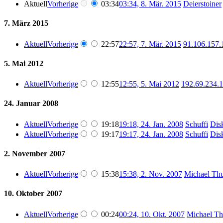
Aktuell
Vorherige
03:34
03:34, 8. Mär. 2015
‎
Deierstoiner
7. März 2015
Aktuell
Vorherige
22:57
22:57, 7. Mär. 2015
‎
91.106.157.
5. Mai 2012
Aktuell
Vorherige
12:55
12:55, 5. Mai 2012
‎
192.69.234.
24. Januar 2008
Aktuell
Vorherige
19:18
19:18, 24. Jan. 2008
‎
Schuffi
Dis
Aktuell
Vorherige
19:17
19:17, 24. Jan. 2008
‎
Schuffi
Dis
2. November 2007
Aktuell
Vorherige
15:38
15:38, 2. Nov. 2007
‎
Michael Th
10. Oktober 2007
Aktuell
Vorherige
00:24
00:24, 10. Okt. 2007
‎
Michael T