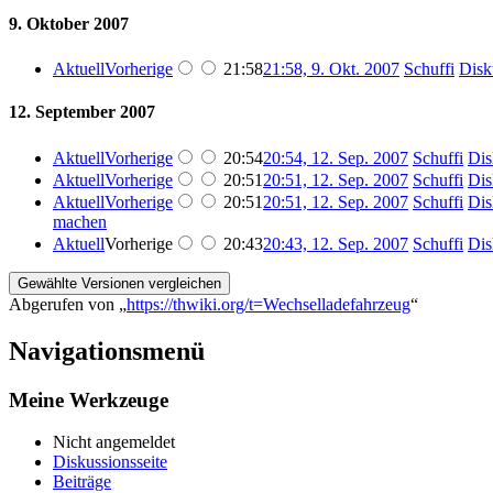
9. Oktober 2007
Aktuell
Vorherige
21:58
21:58, 9. Okt. 2007
‎
Schuffi
Disk
12. September 2007
Aktuell
Vorherige
20:54
20:54, 12. Sep. 2007
‎
Schuffi
Dis
Aktuell
Vorherige
20:51
20:51, 12. Sep. 2007
‎
Schuffi
Dis
Aktuell
Vorherige
20:51
20:51, 12. Sep. 2007
‎
Schuffi
Dis
machen
Aktuell
Vorherige
20:43
20:43, 12. Sep. 2007
‎
Schuffi
Dis
Abgerufen von „
https://thwiki.org/t=Wechselladefahrzeug
“
Navigationsmenü
Meine Werkzeuge
Nicht angemeldet
Diskussionsseite
Beiträge