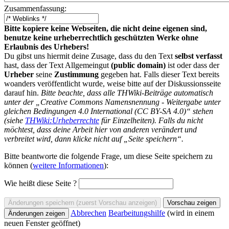
Zusammenfassung:
Bitte kopiere keine Webseiten, die nicht deine eigenen sind,
benutze keine urheberrechtlich geschützten Werke ohne
Erlaubnis des Urhebers!
Du gibst uns hiermit deine Zusage, dass du den Text
selbst verfasst
hast, dass der Text Allgemeingut
(public domain)
ist oder dass der
Urheber
seine
Zustimmung
gegeben hat. Falls dieser Text bereits
woanders veröffentlicht wurde, weise bitte auf der Diskussionsseite
darauf hin.
Bitte beachte, dass alle THWiki-Beiträge automatisch
unter der „Creative Commons Namensnennung - Weitergabe unter
gleichen Bedingungen 4.0 International (CC BY-SA 4.0)“ stehen
(siehe
THWiki:Urheberrechte
für Einzelheiten). Falls du nicht
möchtest, dass deine Arbeit hier von anderen verändert und
verbreitet wird, dann klicke nicht auf „Seite speichern“.
Bitte beantworte die folgende Frage, um diese Seite speichern zu
können (
weitere Informationen
):
Wie heißt diese Seite ?
Abbrechen
Bearbeitungshilfe
(wird in einem
neuen Fenster geöffnet)