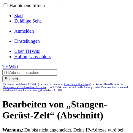
Hauptmenü öffnen
Start
Zufällige Seite
Anmelden
Einstellungen
Über THWiki
Haftungsausschluss
THWiki
Suchen
Es handelt sich beim THWiki (u.a. zu erreichen unter
http://www.thwiki.org
) um keine offizielle Seite der
Bundesanstalt Technisches Hilfswerk
. Das THWiki wird ausschließlich von privaten Personen betrieben und
erhält auch keine Unterstützung durch die BA THW.
Bearbeiten von „
Stangen-
Gerüst-Zelt
“ (Abschnitt)
Warnung:
Du bist nicht angemeldet. Deine IP-Adresse wird bei