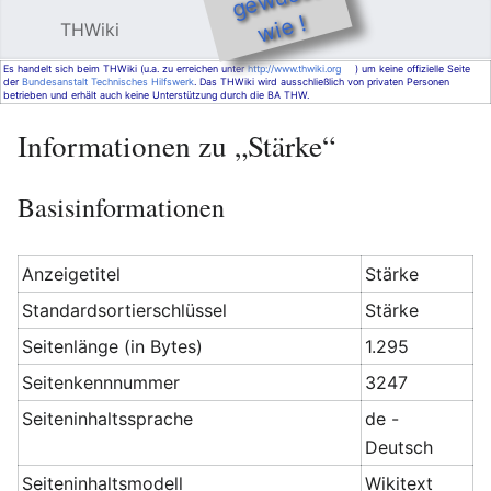
e !
THWiki
Hauptmenü öffnen
Such
Es handelt sich beim THWiki (u.a. zu erreichen unter
http://www.thwiki.org
) um keine offizielle Seite
der
Bundesanstalt Technisches Hilfswerk
. Das THWiki wird ausschließlich von privaten Personen
betrieben und erhält auch keine Unterstützung durch die BA THW.
Informationen zu „Stärke“
Basisinformationen
Anzeigetitel
Stärke
Standardsortierschlüssel
Stärke
Seitenlänge (in Bytes)
1.295
Seitenkennnummer
3247
Seiteninhaltssprache
de -
Deutsch
Seiteninhaltsmodell
Wikitext