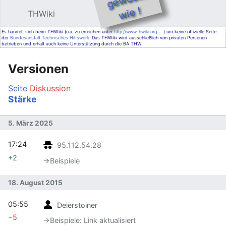
e !
THWiki
Hauptmenü öffnen
Such
Es handelt sich beim THWiki (u.a. zu erreichen unter
http://www.thwiki.org
) um keine offizielle Seite
der
Bundesanstalt Technisches Hilfswerk
. Das THWiki wird ausschließlich von privaten Personen
betrieben und erhält auch keine Unterstützung durch die BA THW.
Versionen
Seite
Diskussion
Stärke
5. März 2025
17:24
95.112.54.28
+2
→‎Beispiele
18. August 2015
05:55
Deierstoiner
−5
→‎Beispiele: Link aktualisiert