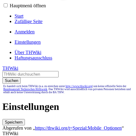
Hauptmenü öffnen
Start
Zufällige Seite
Anmelden
Einstellungen
Über THWiki
Haftungsausschluss
THWiki
Suchen
Es handelt sich beim THWiki (u.a. zu erreichen unter
http://www.thwiki.org
) um keine offizielle Seite der
Bundesanstalt Technisches Hilfswerk
. Das THWiki wird ausschließlich von privaten Personen betrieben und
erhält auch keine Unterstützung durch die BA THW.
Einstellungen
Speichern
Abgerufen von „
https://thwiki.org/t=Spezial:Mobile_Optionen
“
THWiki