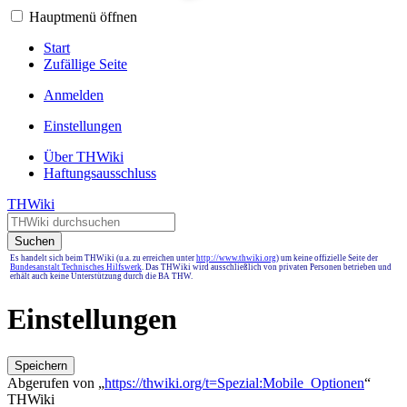
Hauptmenü öffnen
Start
Zufällige Seite
Anmelden
Einstellungen
Über THWiki
Haftungsausschluss
THWiki
Suchen
Es handelt sich beim THWiki (u.a. zu erreichen unter
http://www.thwiki.org
) um keine offizielle Seite der
Bundesanstalt Technisches Hilfswerk
. Das THWiki wird ausschließlich von privaten Personen betrieben und
erhält auch keine Unterstützung durch die BA THW.
Einstellungen
Speichern
Abgerufen von „
https://thwiki.org/t=Spezial:Mobile_Optionen
“
THWiki