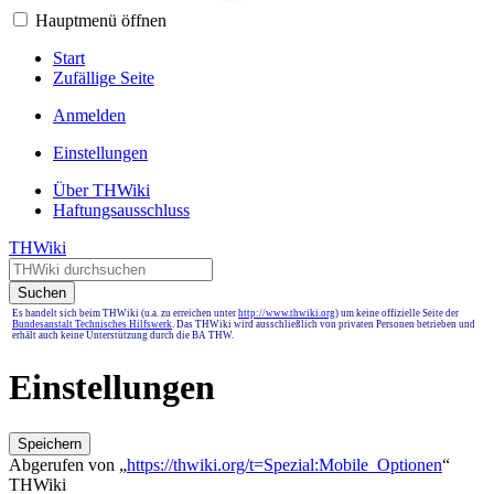
Hauptmenü öffnen
Start
Zufällige Seite
Anmelden
Einstellungen
Über THWiki
Haftungsausschluss
THWiki
Suchen
Es handelt sich beim THWiki (u.a. zu erreichen unter
http://www.thwiki.org
) um keine offizielle Seite der
Bundesanstalt Technisches Hilfswerk
. Das THWiki wird ausschließlich von privaten Personen betrieben und
erhält auch keine Unterstützung durch die BA THW.
Einstellungen
Speichern
Abgerufen von „
https://thwiki.org/t=Spezial:Mobile_Optionen
“
THWiki