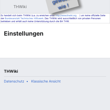
e !
THWiki
Hauptmenü öffnen
Such
Es handelt sich beim THWiki (u.a. zu erreichen unter
http://www.thwiki.org
) um keine offizielle Seite
der
Bundesanstalt Technisches Hilfswerk
. Das THWiki wird ausschließlich von privaten Personen
betrieben und erhält auch keine Unterstützung durch die BA THW.
Einstellungen
THWiki
Datenschutz
Klassische Ansicht