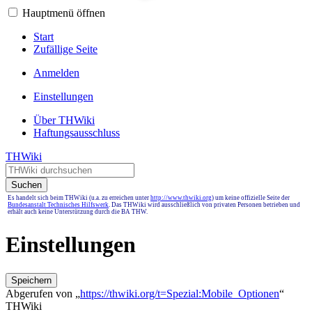
Hauptmenü öffnen
Start
Zufällige Seite
Anmelden
Einstellungen
Über THWiki
Haftungsausschluss
THWiki
Suchen
Es handelt sich beim THWiki (u.a. zu erreichen unter
http://www.thwiki.org
) um keine offizielle Seite der
Bundesanstalt Technisches Hilfswerk
. Das THWiki wird ausschließlich von privaten Personen betrieben und
erhält auch keine Unterstützung durch die BA THW.
Einstellungen
Speichern
Abgerufen von „
https://thwiki.org/t=Spezial:Mobile_Optionen
“
THWiki