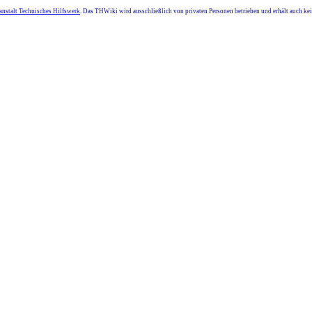
nstalt Technisches Hilfswerk
. Das THWiki wird ausschließlich von privaten Personen betrieben und erhält auch k