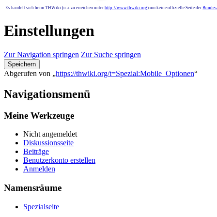
Es handelt sich beim THWiki (u.a. zu erreichen unter
http://www.thwiki.org
) um keine offizielle Seite der
Bundesa
Einstellungen
Zur Navigation springen
Zur Suche springen
Speichern
Abgerufen von „
https://thwiki.org/t=Spezial:Mobile_Optionen
“
Navigationsmenü
Meine Werkzeuge
Nicht angemeldet
Diskussionsseite
Beiträge
Benutzerkonto erstellen
Anmelden
Namensräume
Spezialseite