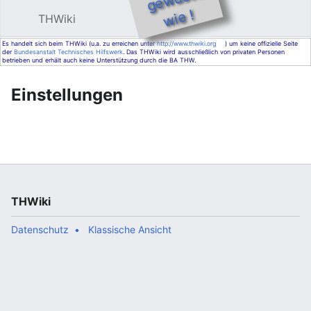
e !
THWiki
Hauptmenü öffnen
Such
Es handelt sich beim THWiki (u.a. zu erreichen unter
http://www.thwiki.org
) um keine offizielle Seite
der
Bundesanstalt Technisches Hilfswerk
. Das THWiki wird ausschließlich von privaten Personen
betrieben und erhält auch keine Unterstützung durch die BA THW.
Einstellungen
THWiki
Datenschutz
Klassische Ansicht