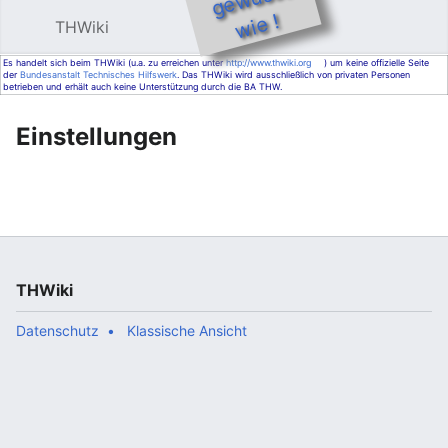
e !
THWiki
Hauptmenü öffnen
Such
Es handelt sich beim THWiki (u.a. zu erreichen unter
http://www.thwiki.org
) um keine offizielle Seite
der
Bundesanstalt Technisches Hilfswerk
. Das THWiki wird ausschließlich von privaten Personen
betrieben und erhält auch keine Unterstützung durch die BA THW.
Einstellungen
THWiki
Datenschutz
Klassische Ansicht