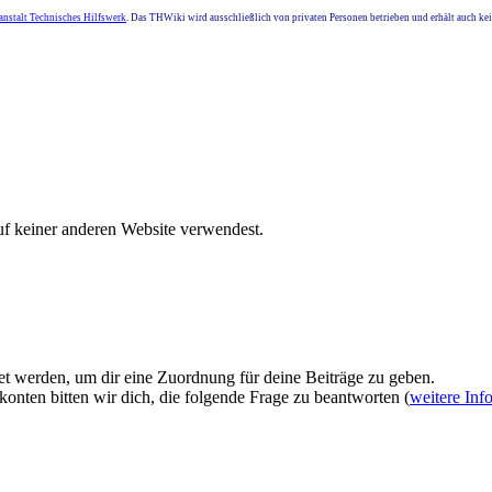
nstalt Technisches Hilfswerk
. Das THWiki wird ausschließlich von privaten Personen betrieben und erhält auch k
uf keiner anderen Website verwendest.
et werden, um dir eine Zuordnung für deine Beiträge zu geben.
onten bitten wir dich, die folgende Frage zu beantworten (
weitere Inf