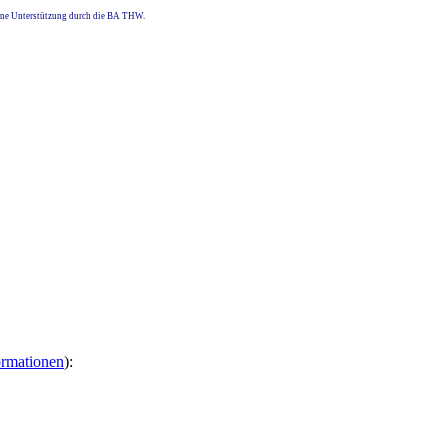
eine Unterstützung durch die BA THW.
ormationen
):