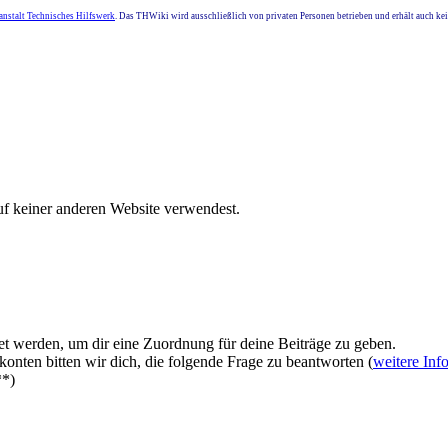
nstalt Technisches Hilfswerk
. Das THWiki wird ausschließlich von privaten Personen betrieben und erhält auch k
uf keiner anderen Website verwendest.
et werden, um dir eine Zuordnung für deine Beiträge zu geben.
onten bitten wir dich, die folgende Frage zu beantworten (
weitere Inf
**)