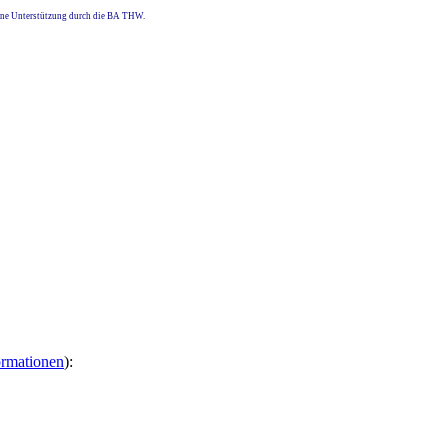
eine Unterstützung durch die BA THW.
ormationen
):