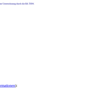
eine Unterstützung durch die BA THW.
ormationen
):