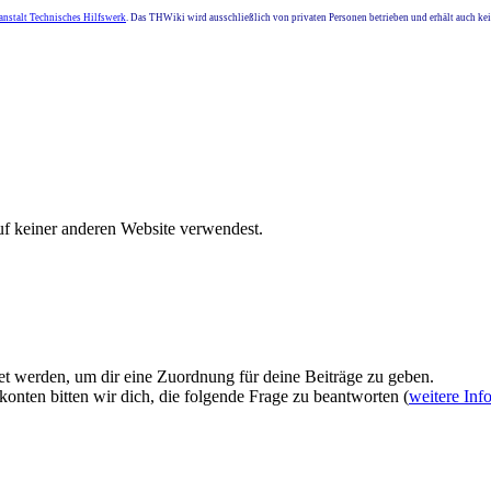
nstalt Technisches Hilfswerk
. Das THWiki wird ausschließlich von privaten Personen betrieben und erhält auch k
uf keiner anderen Website verwendest.
et werden, um dir eine Zuordnung für deine Beiträge zu geben.
onten bitten wir dich, die folgende Frage zu beantworten (
weitere Inf