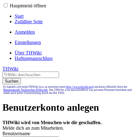
Hauptmenü öffnen
Start
Zufällige Seite
Anmelden
Einstellungen
Über THWiki
Haftungsausschluss
THWiki
Suchen
Es handelt sich beim THWiki (u.a. zu erreichen unter
http://www.thwiki.org
) um keine offizielle Seite der
Bundesanstalt Technisches Hilfswerk
. Das THWiki wird ausschließlich von privaten Personen betrieben und
erhält auch keine Unterstützung durch die BA THW.
Benutzerkonto anlegen
THWiki wird von Menschen wie dir geschaffen.
Melde dich an zum Mitarbeiten.
Benutzername