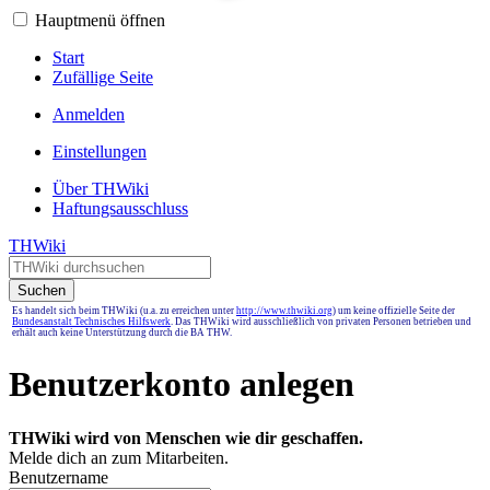
Hauptmenü öffnen
Start
Zufällige Seite
Anmelden
Einstellungen
Über THWiki
Haftungsausschluss
THWiki
Suchen
Es handelt sich beim THWiki (u.a. zu erreichen unter
http://www.thwiki.org
) um keine offizielle Seite der
Bundesanstalt Technisches Hilfswerk
. Das THWiki wird ausschließlich von privaten Personen betrieben und
erhält auch keine Unterstützung durch die BA THW.
Benutzerkonto anlegen
THWiki wird von Menschen wie dir geschaffen.
Melde dich an zum Mitarbeiten.
Benutzername