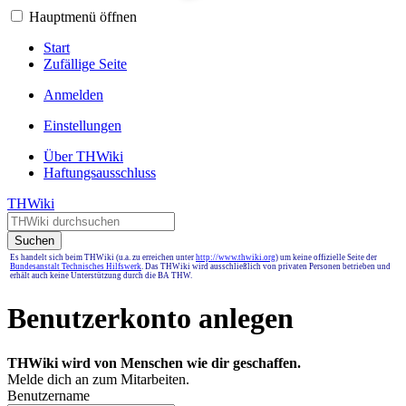
Hauptmenü öffnen
Start
Zufällige Seite
Anmelden
Einstellungen
Über THWiki
Haftungsausschluss
THWiki
Suchen
Es handelt sich beim THWiki (u.a. zu erreichen unter
http://www.thwiki.org
) um keine offizielle Seite der
Bundesanstalt Technisches Hilfswerk
. Das THWiki wird ausschließlich von privaten Personen betrieben und
erhält auch keine Unterstützung durch die BA THW.
Benutzerkonto anlegen
THWiki wird von Menschen wie dir geschaffen.
Melde dich an zum Mitarbeiten.
Benutzername