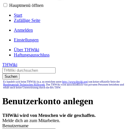
Hauptmenü öffnen
Start
Zufällige Seite
Anmelden
Einstellungen
Über THWiki
Haftungsausschluss
THWiki
Suchen
Es handelt sich beim THWiki (u.a. zu erreichen unter
http://www.thwiki.org
) um keine offizielle Seite der
Bundesanstalt Technisches Hilfswerk
. Das THWiki wird ausschließlich von privaten Personen betrieben und
erhält auch keine Unterstützung durch die BA THW.
Benutzerkonto anlegen
THWiki wird von Menschen wie dir geschaffen.
Melde dich an zum Mitarbeiten.
Benutzername