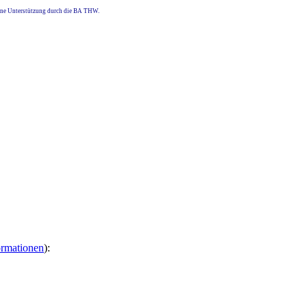
eine Unterstützung durch die BA THW.
ormationen
):