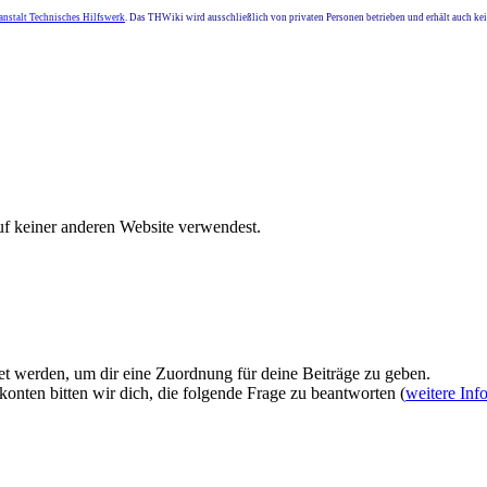
nstalt Technisches Hilfswerk
. Das THWiki wird ausschließlich von privaten Personen betrieben und erhält auch k
uf keiner anderen Website verwendest.
et werden, um dir eine Zuordnung für deine Beiträge zu geben.
onten bitten wir dich, die folgende Frage zu beantworten (
weitere Inf