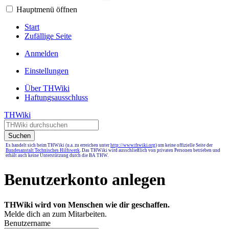
Hauptmenü öffnen
Start
Zufällige Seite
Anmelden
Einstellungen
Über THWiki
Haftungsausschluss
THWiki
Suchen
Es handelt sich beim THWiki (u.a. zu erreichen unter
http://www.thwiki.org
) um keine offizielle Seite der
Bundesanstalt Technisches Hilfswerk
. Das THWiki wird ausschließlich von privaten Personen betrieben und
erhält auch keine Unterstützung durch die BA THW.
Benutzerkonto anlegen
THWiki wird von Menschen wie dir geschaffen.
Melde dich an zum Mitarbeiten.
Benutzername