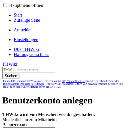
Hauptmenü öffnen
Start
Zufällige Seite
Anmelden
Einstellungen
Über THWiki
Haftungsausschluss
THWiki
Suchen
Es handelt sich beim THWiki (u.a. zu erreichen unter
http://www.thwiki.org
) um keine offizielle Seite der
Bundesanstalt Technisches Hilfswerk
. Das THWiki wird ausschließlich von privaten Personen betrieben und
erhält auch keine Unterstützung durch die BA THW.
Benutzerkonto anlegen
THWiki wird von Menschen wie dir geschaffen.
Melde dich an zum Mitarbeiten.
Benutzername