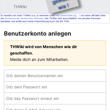
e !
THWiki
Hauptmenü öffnen
Such
Es handelt sich beim THWiki (u.a. zu erreichen unter
http://www.thwiki.org
) um keine offizielle Seite
der
Bundesanstalt Technisches Hilfswerk
. Das THWiki wird ausschließlich von privaten Personen
betrieben und erhält auch keine Unterstützung durch die BA THW.
Benutzerkonto anlegen
THWiki wird von Menschen wie dir
geschaffen.
Melde dich an zum Mitarbeiten.