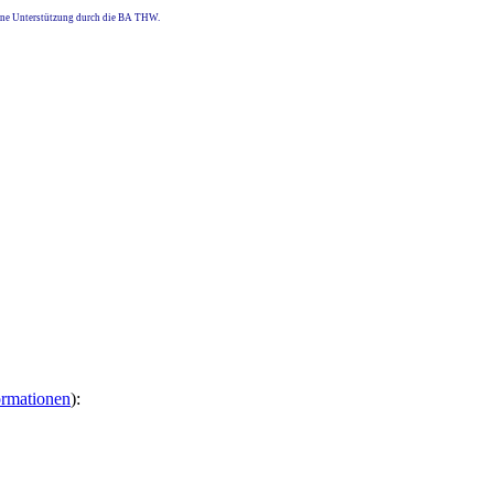
eine Unterstützung durch die BA THW.
ormationen
):