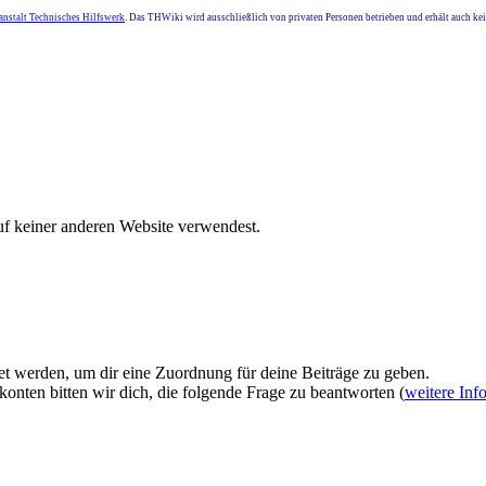
nstalt Technisches Hilfswerk
. Das THWiki wird ausschließlich von privaten Personen betrieben und erhält auch k
uf keiner anderen Website verwendest.
et werden, um dir eine Zuordnung für deine Beiträge zu geben.
onten bitten wir dich, die folgende Frage zu beantworten (
weitere Inf