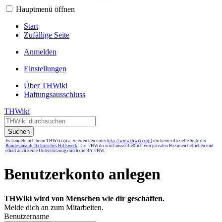
Hauptmenü öffnen
Start
Zufällige Seite
Anmelden
Einstellungen
Über THWiki
Haftungsausschluss
THWiki
Suchen
Es handelt sich beim THWiki (u.a. zu erreichen unter
http://www.thwiki.org
) um keine offizielle Seite der
Bundesanstalt Technisches Hilfswerk
. Das THWiki wird ausschließlich von privaten Personen betrieben und
erhält auch keine Unterstützung durch die BA THW.
Benutzerkonto anlegen
THWiki wird von Menschen wie dir geschaffen.
Melde dich an zum Mitarbeiten.
Benutzername