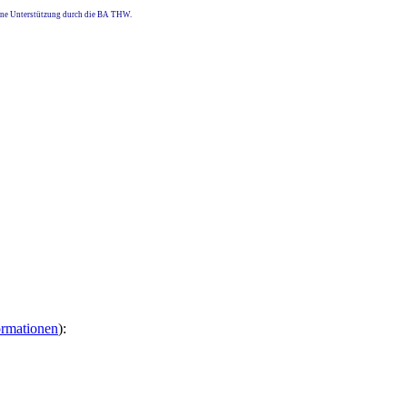
eine Unterstützung durch die BA THW.
ormationen
):