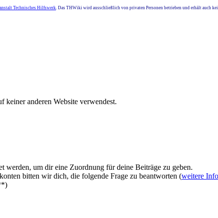
nstalt Technisches Hilfswerk
. Das THWiki wird ausschließlich von privaten Personen betrieben und erhält auch k
uf keiner anderen Website verwendest.
et werden, um dir eine Zuordnung für deine Beiträge zu geben.
onten bitten wir dich, die folgende Frage zu beantworten (
weitere Inf
**)