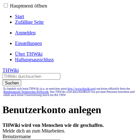
Hauptmenü öffnen
Start
Zufällige Seite
Anmelden
Einstellungen
Über THWiki
Haftungsausschluss
THWiki
Suchen
Es handelt sich beim THWiki (u.a. zu erreichen unter
http://www.thwiki.org
) um keine offizielle Seite der
Bundesanstalt Technisches Hilfswerk
. Das THWiki wird ausschließlich von privaten Personen betrieben und
erhält auch keine Unterstützung durch die BA THW.
Benutzerkonto anlegen
THWiki wird von Menschen wie dir geschaffen.
Melde dich an zum Mitarbeiten.
Benutzername