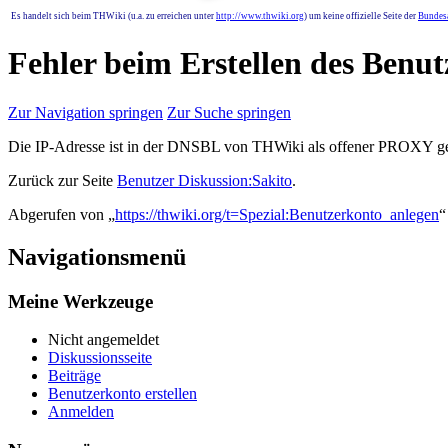
Es handelt sich beim THWiki (u.a. zu erreichen unter
http://www.thwiki.org
) um keine offizielle Seite der
Bundesa
Fehler beim Erstellen des Benu
Zur Navigation springen
Zur Suche springen
Die IP-Adresse ist in der DNSBL von THWiki als offener PROXY geli
Zurück zur Seite
Benutzer Diskussion:Sakito
.
Abgerufen von „
https://thwiki.org/t=Spezial:Benutzerkonto_anlegen
“
Navigationsmenü
Meine Werkzeuge
Nicht angemeldet
Diskussionsseite
Beiträge
Benutzerkonto erstellen
Anmelden