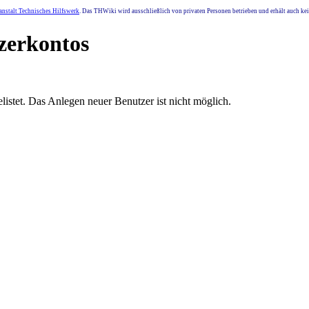
nstalt Technisches Hilfswerk
. Das THWiki wird ausschließlich von privaten Personen betrieben und erhält auch k
tzerkontos
stet. Das Anlegen neuer Benutzer ist nicht möglich.