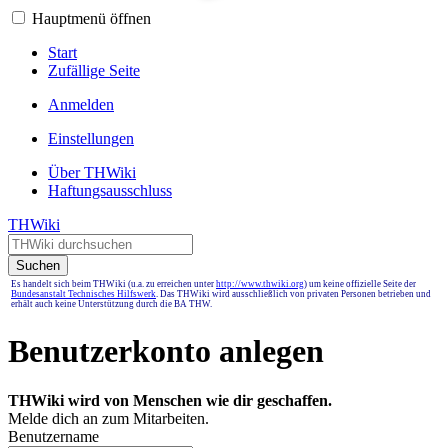
Hauptmenü öffnen
Start
Zufällige Seite
Anmelden
Einstellungen
Über THWiki
Haftungsausschluss
THWiki
Suchen
Es handelt sich beim THWiki (u.a. zu erreichen unter
http://www.thwiki.org
) um keine offizielle Seite der
Bundesanstalt Technisches Hilfswerk
. Das THWiki wird ausschließlich von privaten Personen betrieben und
erhält auch keine Unterstützung durch die BA THW.
Benutzerkonto anlegen
THWiki wird von Menschen wie dir geschaffen.
Melde dich an zum Mitarbeiten.
Benutzername