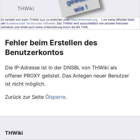
e !
THWiki
Hauptmenü öffnen
Such
Es handelt sich beim THWiki (u.a. zu erreichen unter
http://www.thwiki.org
) um keine offizielle Seite
der
Bundesanstalt Technisches Hilfswerk
. Das THWiki wird ausschließlich von privaten Personen
betrieben und erhält auch keine Unterstützung durch die BA THW.
Fehler beim Erstellen des
Benutzerkontos
Die IP-Adresse ist in der DNSBL von THWiki als
offener PROXY gelistet. Das Anlegen neuer Benutzer
ist nicht möglich.
Zurück zur Seite
Ölsperre
.
THWiki