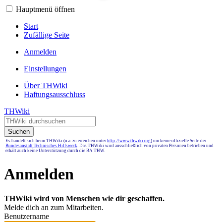
Hauptmenü öffnen
Start
Zufällige Seite
Anmelden
Einstellungen
Über THWiki
Haftungsausschluss
THWiki
Suchen
Es handelt sich beim THWiki (u.a. zu erreichen unter
http://www.thwiki.org
) um keine offizielle Seite der
Bundesanstalt Technisches Hilfswerk
. Das THWiki wird ausschließlich von privaten Personen betrieben und
erhält auch keine Unterstützung durch die BA THW.
Anmelden
THWiki wird von Menschen wie dir geschaffen.
Melde dich an zum Mitarbeiten.
Benutzername