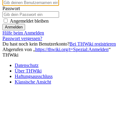
Passwort
Angemeldet bleiben
Anmelden
Hilfe beim Anmelden
Passwort vergessen?
Du hast noch kein Benutzerkonto?
Bei THWiki registrieren
Abgerufen von „
https://thwiki.org/t=Spezial:Anmelden
“
THWiki
Datenschutz
Über THWiki
Haftungsausschluss
Klassische Ansicht