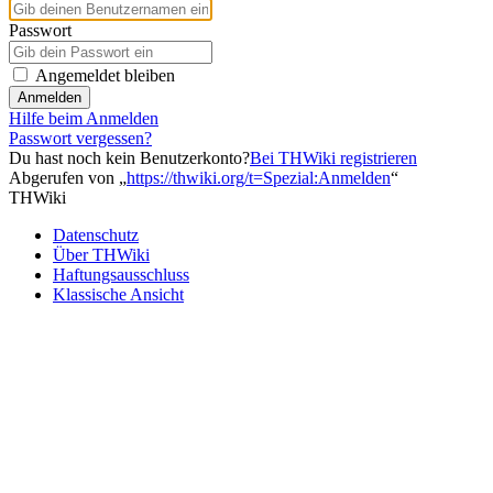
Passwort
Angemeldet bleiben
Anmelden
Hilfe beim Anmelden
Passwort vergessen?
Du hast noch kein Benutzerkonto?
Bei THWiki registrieren
Abgerufen von „
https://thwiki.org/t=Spezial:Anmelden
“
THWiki
Datenschutz
Über THWiki
Haftungsausschluss
Klassische Ansicht