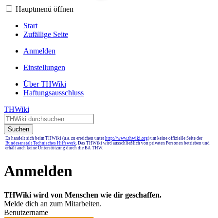
Hauptmenü öffnen
Start
Zufällige Seite
Anmelden
Einstellungen
Über THWiki
Haftungsausschluss
THWiki
Suchen
Es handelt sich beim THWiki (u.a. zu erreichen unter
http://www.thwiki.org
) um keine offizielle Seite der
Bundesanstalt Technisches Hilfswerk
. Das THWiki wird ausschließlich von privaten Personen betrieben und
erhält auch keine Unterstützung durch die BA THW.
Anmelden
THWiki wird von Menschen wie dir geschaffen.
Melde dich an zum Mitarbeiten.
Benutzername