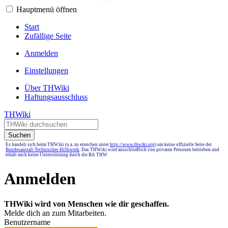
Hauptmenü öffnen
Start
Zufällige Seite
Anmelden
Einstellungen
Über THWiki
Haftungsausschluss
THWiki
Suchen
Es handelt sich beim THWiki (u.a. zu erreichen unter
http://www.thwiki.org
) um keine offizielle Seite der
Bundesanstalt Technisches Hilfswerk
. Das THWiki wird ausschließlich von privaten Personen betrieben und
erhält auch keine Unterstützung durch die BA THW.
Anmelden
THWiki wird von Menschen wie dir geschaffen.
Melde dich an zum Mitarbeiten.
Benutzername