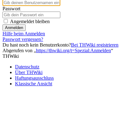
Passwort
Angemeldet bleiben
Anmelden
Hilfe beim Anmelden
Passwort vergessen?
Du hast noch kein Benutzerkonto?
Bei THWiki registrieren
Abgerufen von „
https://thwiki.org/t=Spezial:Anmelden
“
THWiki
Datenschutz
Über THWiki
Haftungsausschluss
Klassische Ansicht