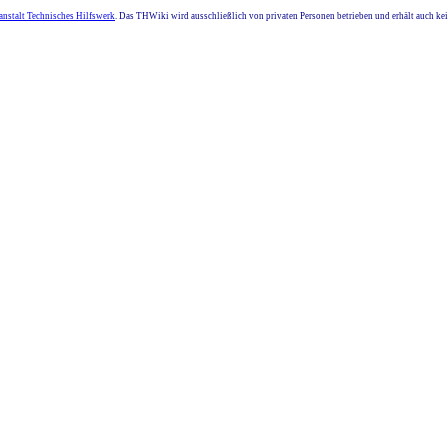
nstalt Technisches Hilfswerk
. Das THWiki wird ausschließlich von privaten Personen betrieben und erhält auch k