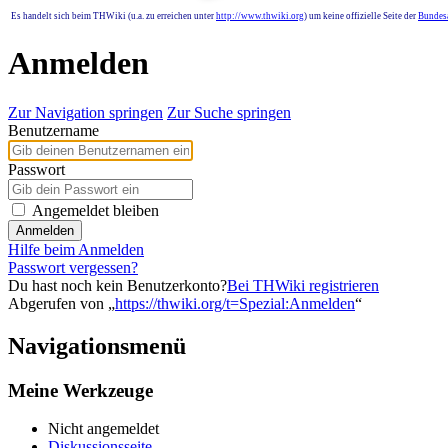
Es handelt sich beim THWiki (u.a. zu erreichen unter
http://www.thwiki.org
) um keine offizielle Seite der
Bundesa
Anmelden
Zur Navigation springen
Zur Suche springen
Benutzername
Passwort
Angemeldet bleiben
Anmelden
Hilfe beim Anmelden
Passwort vergessen?
Du hast noch kein Benutzerkonto?
Bei THWiki registrieren
Abgerufen von „
https://thwiki.org/t=Spezial:Anmelden
“
Navigationsmenü
Meine Werkzeuge
Nicht angemeldet
Diskussionsseite