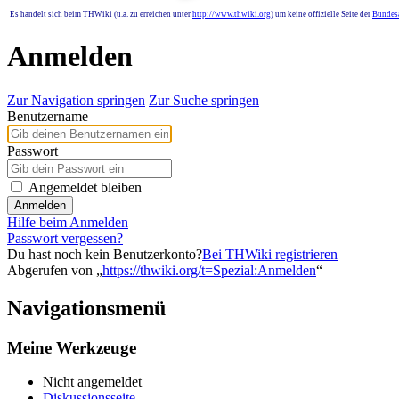
Es handelt sich beim THWiki (u.a. zu erreichen unter
http://www.thwiki.org
) um keine offizielle Seite der
Bundesa
Anmelden
Zur Navigation springen
Zur Suche springen
Benutzername
Passwort
Angemeldet bleiben
Anmelden
Hilfe beim Anmelden
Passwort vergessen?
Du hast noch kein Benutzerkonto?
Bei THWiki registrieren
Abgerufen von „
https://thwiki.org/t=Spezial:Anmelden
“
Navigationsmenü
Meine Werkzeuge
Nicht angemeldet
Diskussionsseite