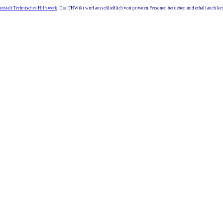
nstalt Technisches Hilfswerk
. Das THWiki wird ausschließlich von privaten Personen betrieben und erhält auch k