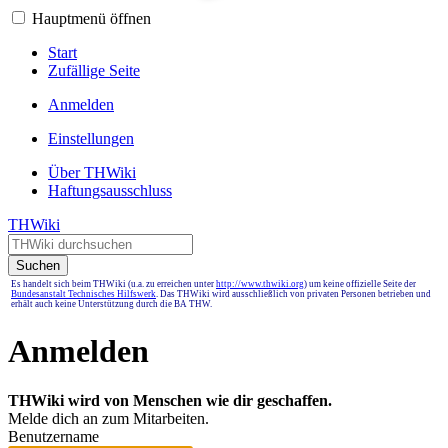
Hauptmenü öffnen
Start
Zufällige Seite
Anmelden
Einstellungen
Über THWiki
Haftungsausschluss
THWiki
Suchen
Es handelt sich beim THWiki (u.a. zu erreichen unter
http://www.thwiki.org
) um keine offizielle Seite der
Bundesanstalt Technisches Hilfswerk
. Das THWiki wird ausschließlich von privaten Personen betrieben und
erhält auch keine Unterstützung durch die BA THW.
Anmelden
THWiki wird von Menschen wie dir geschaffen.
Melde dich an zum Mitarbeiten.
Benutzername