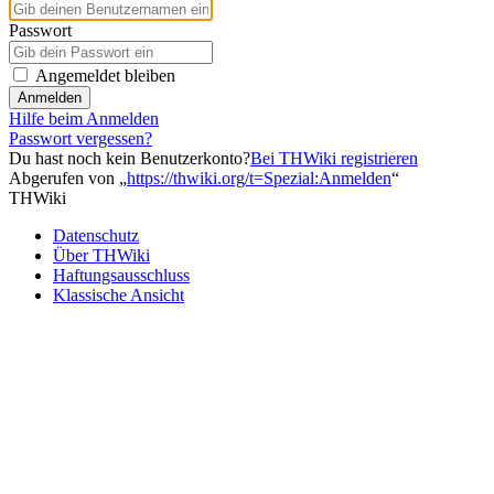
Passwort
Angemeldet bleiben
Anmelden
Hilfe beim Anmelden
Passwort vergessen?
Du hast noch kein Benutzerkonto?
Bei THWiki registrieren
Abgerufen von „
https://thwiki.org/t=Spezial:Anmelden
“
THWiki
Datenschutz
Über THWiki
Haftungsausschluss
Klassische Ansicht