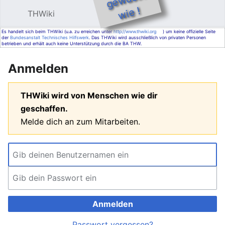
e !
THWiki
Hauptmenü öffnen
Such
Es handelt sich beim THWiki (u.a. zu erreichen unter
http://www.thwiki.org
) um keine offizielle Seite
der
Bundesanstalt Technisches Hilfswerk
. Das THWiki wird ausschließlich von privaten Personen
betrieben und erhält auch keine Unterstützung durch die BA THW.
Anmelden
THWiki wird von Menschen wie dir
geschaffen.
Melde dich an zum Mitarbeiten.
Anmelden
Passwort vergessen?