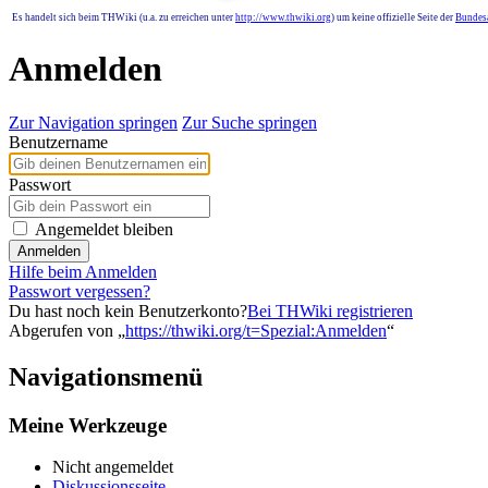
Es handelt sich beim THWiki (u.a. zu erreichen unter
http://www.thwiki.org
) um keine offizielle Seite der
Bundesa
Anmelden
Zur Navigation springen
Zur Suche springen
Benutzername
Passwort
Angemeldet bleiben
Anmelden
Hilfe beim Anmelden
Passwort vergessen?
Du hast noch kein Benutzerkonto?
Bei THWiki registrieren
Abgerufen von „
https://thwiki.org/t=Spezial:Anmelden
“
Navigationsmenü
Meine Werkzeuge
Nicht angemeldet
Diskussionsseite