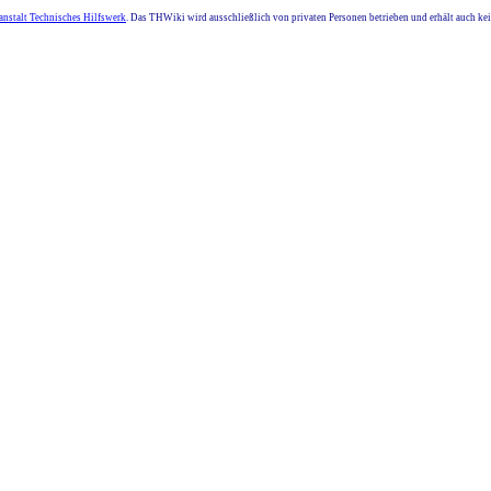
nstalt Technisches Hilfswerk
. Das THWiki wird ausschließlich von privaten Personen betrieben und erhält auch k