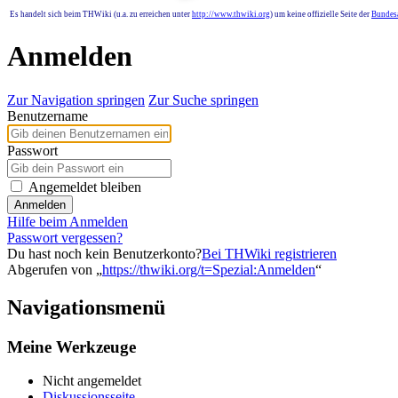
Es handelt sich beim THWiki (u.a. zu erreichen unter
http://www.thwiki.org
) um keine offizielle Seite der
Bundesa
Anmelden
Zur Navigation springen
Zur Suche springen
Benutzername
Passwort
Angemeldet bleiben
Anmelden
Hilfe beim Anmelden
Passwort vergessen?
Du hast noch kein Benutzerkonto?
Bei THWiki registrieren
Abgerufen von „
https://thwiki.org/t=Spezial:Anmelden
“
Navigationsmenü
Meine Werkzeuge
Nicht angemeldet
Diskussionsseite