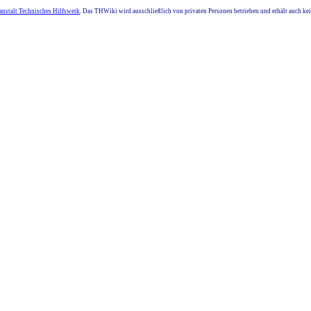
nstalt Technisches Hilfswerk
. Das THWiki wird ausschließlich von privaten Personen betrieben und erhält auch k