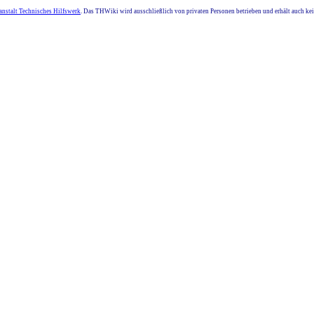
nstalt Technisches Hilfswerk
. Das THWiki wird ausschließlich von privaten Personen betrieben und erhält auch k