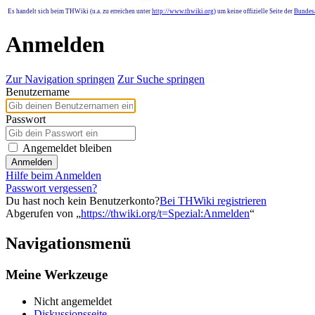
Es handelt sich beim THWiki (u.a. zu erreichen unter
http://www.thwiki.org
) um keine offizielle Seite der
Bundesa
Anmelden
Zur Navigation springen
Zur Suche springen
Benutzername
Passwort
Angemeldet bleiben
Anmelden
Hilfe beim Anmelden
Passwort vergessen?
Du hast noch kein Benutzerkonto?
Bei THWiki registrieren
Abgerufen von „
https://thwiki.org/t=Spezial:Anmelden
“
Navigationsmenü
Meine Werkzeuge
Nicht angemeldet
Diskussionsseite