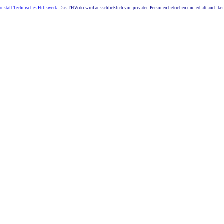
nstalt Technisches Hilfswerk
. Das THWiki wird ausschließlich von privaten Personen betrieben und erhält auch k