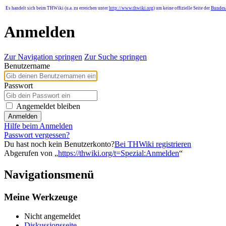
Es handelt sich beim THWiki (u.a. zu erreichen unter
http://www.thwiki.org
) um keine offizielle Seite der
Bundesa
Anmelden
Zur Navigation springen
Zur Suche springen
Benutzername
Passwort
Angemeldet bleiben
Anmelden
Hilfe beim Anmelden
Passwort vergessen?
Du hast noch kein Benutzerkonto?
Bei THWiki registrieren
Abgerufen von „
https://thwiki.org/t=Spezial:Anmelden
“
Navigationsmenü
Meine Werkzeuge
Nicht angemeldet
Diskussionsseite